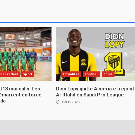
Basketball
Sport
Actualités
Football
Sport
U18 masculin: Les
Dion Lopy quitte Almeria et rejoint
émarrent en force
Al-Ittahd en Saudi Pro League
nda
05/08/2026