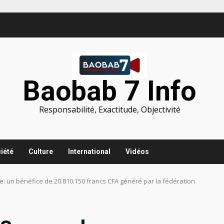
Baobab 7 Info
Responsabilité, Exactitude, Objectivité
iété
Culture
International
Vidéos
 un bénéfice de 20.810.150 francs CFA généré par la fédération