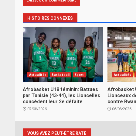
HISTOIRES CONNEXES
Actualités
Basketball
Sport
Actualités
Afrobasket U18 féminin: Battues
Afrobasket 
par Tunisie (43-44), les Lioncelles
Lionceaux d
concèdent leur 2e défaite
contre Rwa
07/08/2026
06/08/2026
VOUS AVEZ PEUT-ÊTRE RATÉ