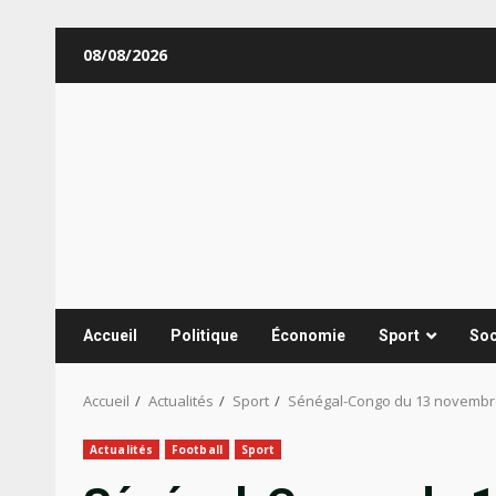
Aller
08/08/2026
au
contenu
Accueil
Politique
Économie
Sport
Soc
Accueil
Actualités
Sport
Sénégal-Congo du 13 novembre:
Actualités
Football
Sport