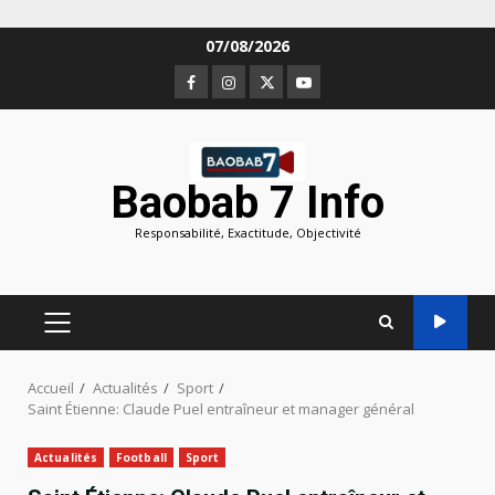
Aller
07/08/2026
au
Facebook
Instagram
Twitter
Youtube
contenu
Baobab 7 Info
Responsabilité, Exactitude, Objectivité
MENU
PRINCIPAL
Accueil
Actualités
Sport
Saint Étienne: Claude Puel entraîneur et manager général
Actualités
Football
Sport