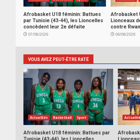
Afrobasket U18 féminin: Battues
Afrobasket 
par Tunisie (43-44), les Lioncelles
Lionceaux d
concèdent leur 2e défaite
contre Rwa
07/08/2026
06/08/2026
VOUS AVEZ PEUT-ÊTRE RATÉ
Actualités
Basketball
Sport
Actualit
Afrobasket U18 féminin: Battues par
Afrobask
Tunisie (43-44), les Lioncelles
Lionceau