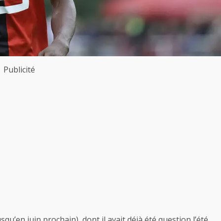
Publicité
usqu’en juin prochain),
dont il avait déjà été question l’été