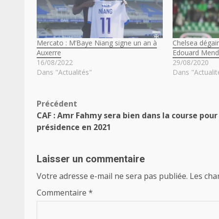
Mercato : M’Baye Niang signe un an à
Chelsea dégai
Auxerre
Edouard Mend
16/08/2022
29/08/2020
Dans "Actualités"
Dans "Actualit
Navigation
Précédent
CAF : Amr Fahmy sera bien dans la course pour 
d’article
présidence en 2021
Laisser un commentaire
Votre adresse e-mail ne sera pas publiée.
Les cha
Commentaire
*