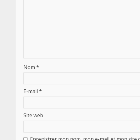
Nom
*
E-mail
*
Site web
Enregistrer mon nom, mon e-mail et mon site 