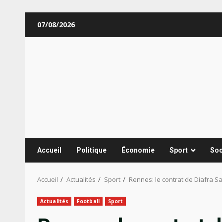
Aller
07/08/2026
au
contenu
Accueil
Politique
Économie
Sport
Soc
Accueil
Actualités
Sport
Rennes: le contrat de Diafra Sa
Actualités
Football
Sport