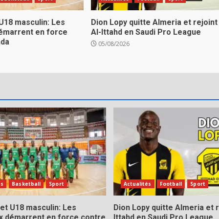
U18 masculin: Les
Dion Lopy quitte Almeria et rejoint
émarrent en force
Al-Ittahd en Saudi Pro League
nda
05/08/2026
és
Basketball
Sport
Actualités
Football
Sport
et U18 masculin: Les
Dion Lopy quitte Almeria et r
x démarrent en force contre
Ittahd en Saudi Pro League