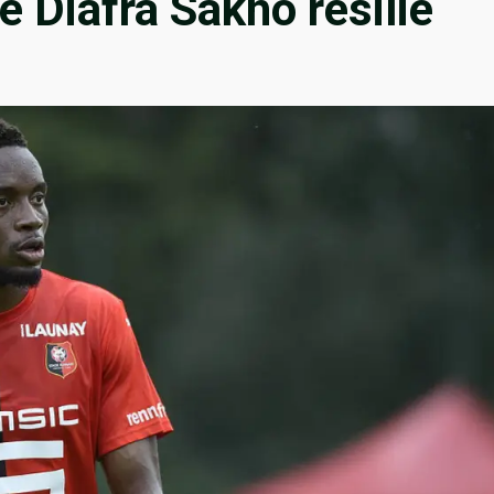
e Diafra Sakho résilié