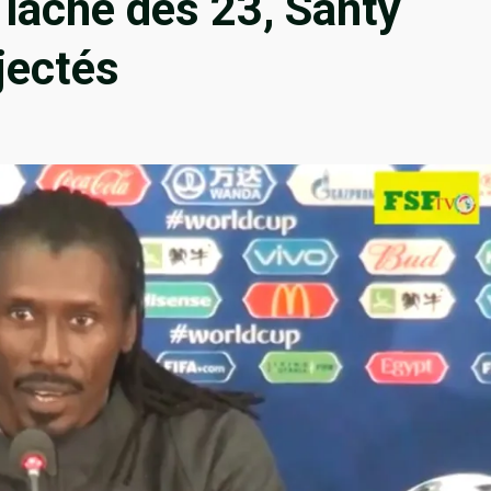
é lâche des 23, Santy
jectés