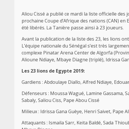
Aliou Cissé a publié ce mardi la liste officielle de
prochaine Coupe d’Afrique des nations (CAN) en Eg
été libérés. La Tanière passe ainsi à 23 joueurs.
Avant la publication de la liste des 23, les lions 
L’équipe nationale du Sénégal s’est très largemen
complexe Pinatar Arena Center de Algorfa (Provinc
Alioune Ndiaye, Mbaye Diagne (triplé), Idrissa 
Les 23 lions de Egypte 2019:
Gardiens : Abdoulaye Diallo, Alfred Ndiaye, Edou
Défenseurs : Moussa Wagué, Lamine Gassama, Sal
Sabaly, Saliou Ciss, Pape Abou Cissé
Milieux : Idrissa Gana Guèye, Henri Saivet, Pape A
Attaquants : Ismaila Sarr, Keita Baldé, Sada Th