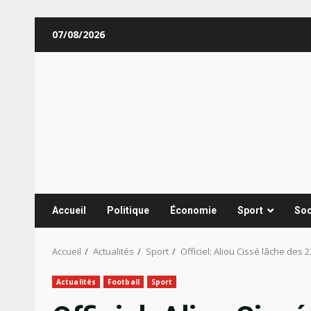
Aller
07/08/2026
au
contenu
Accueil
Politique
Économie
Sport
Soc
Accueil
Actualités
Sport
Officiel: Aliou Cissé lâche des 
Actualités
Football
Sport