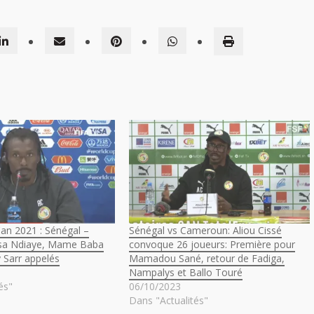
Can 2021 : Sénégal –
Sénégal vs Cameroun: Aliou Cissé
sa Ndiaye, Mame Baba
convoque 26 joueurs: Première pour
 Sarr appelés
Mamadou Sané, retour de Fadiga,
Nampalys et Ballo Touré
és"
06/10/2023
Dans "Actualités"