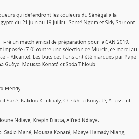
s joueurs qui défendront les couleurs du Sénégal à la
ypte du 21 juin au 19 juillet. Santé Ngom et Sidy Sarr ont
ont livré un match amical de préparation pour la CAN 2019.
t imposée (7-0) contre une sélection de Murcie, ce mardi au
e – Alicante). Les buts des lions ont été marqués par Pape
Gana Guèye, Moussa Konaté et Sada Thioub
ard Mendy
if Sané, Kalidou Koulibaly, Cheikhou Kouyaté, Youssouf
lioune Ndiaye, Krepin Diatta, Alfred Ndiaye,
ioub, Sadio Mané, Moussa Konaté, Mbaye Hamady Niang,