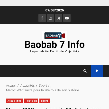
Aller
07/08/2026
au
Facebook
Instagram
Twitter
Youtube
contenu
Baobab 7 Info
Responsabilité, Exactitude, Objectivité
MENU
PRINCIPAL
Accueil
Actualités
Sport
Maroc: WAC sacré pour la 20e fois de son histoire
Actualités
Football
Sport