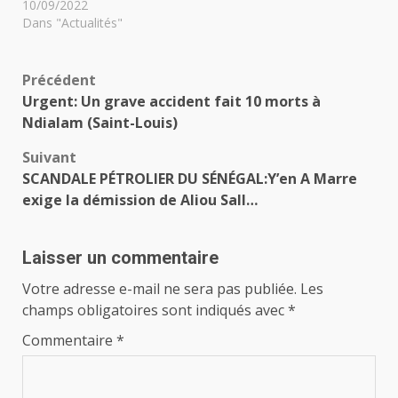
10/09/2022
Dans "Actualités"
Navigation
Précédent
Urgent: Un grave accident fait 10 morts à
d’article
Ndialam (Saint-Louis)
Suivant
SCANDALE PÉTROLIER DU SÉNÉGAL:Y’en A Marre
exige la démission de Aliou Sall…
Laisser un commentaire
Votre adresse e-mail ne sera pas publiée.
Les
champs obligatoires sont indiqués avec
*
Commentaire
*