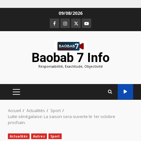
Aller
09/08/2026
au
Facebook
Instagram
Twitter
Youtube
contenu
Baobab 7 Info
Responsabilité, Exactitude, Objectivité
MENU
PRINCIPAL
Accueil
Actualités
Sport
Lutte sénégalaise: La saison sera ouverte le 1er octobre
prochain.
Actualités
Autres
Sport