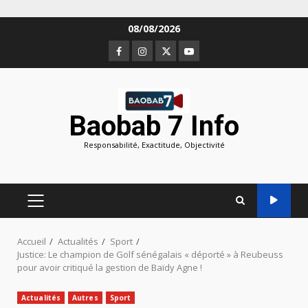
Aller
08/08/2026
au
Facebook
Instagram
Twitter
Youtube
contenu
Baobab 7 Info
Responsabilité, Exactitude, Objectivité
MENU
PRINCIPAL
Accueil
Actualités
Sport
Justice: Le champion de Golf sénégalais « déporté » à Reubeuss
pour avoir critiqué la gestion de Baïdy Agne !
Actualités
Autres
Sport