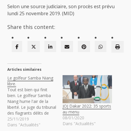
Selon une source judiciaire, son procès est prévu
lundi 25 novembre 2019. (MID)
Share this content:
Articles similaires
Le golfeur Samba Niang
libre.
Tout est bien qui finit
bien. Le golfeur Samba
Niang hume l'air de la
JOJ Dakar 2022: 35 sports
liberté. Le juge du tribunal
au menu
des flagrants délits de
08/01/2020
Dakar n'a pas suivi le
25/11/2019
Dans "Actualités"
réquisitoire du Procureur,
Dans "Actualités"
qui réclamait une peine