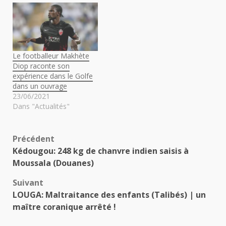
d'emprisonnement de
deux (2) mois ferme,
contre le prévenu Samba
Niang, accusé d'avoir
tenu des…
Le footballeur Makhète
Diop raconte son
expérience dans le Golfe
dans un ouvrage
23/06/2021
Dans "Actualités"
Navigation
Précédent
Kédougou: 248 kg de chanvre indien saisis à
d’article
Moussala (Douanes)
Suivant
LOUGA: Maltraitance des enfants (Talibés) | un
maître coranique arrêté !