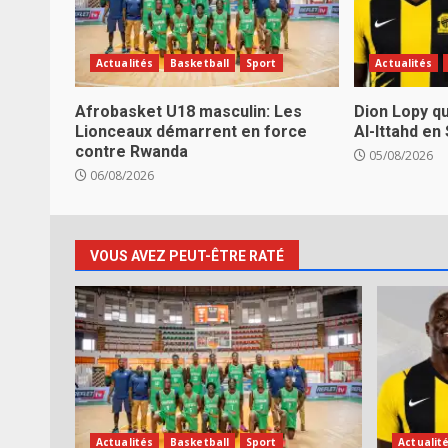
Actualités
Basketball
Sport
Actualités
Afrobasket U18 masculin: Les
Dion Lopy qu
Lionceaux démarrent en force
Al-Ittahd en
contre Rwanda
05/08/2026
06/08/2026
VOUS AVEZ PEUT-ÊTRE RATÉ
Actualités
Basketball
Sport
Actualit