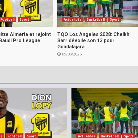
Football
Sport
Actualités
Basketball
Sport
itte Almeria et rejoint
TQO Los Angeles 2028: Cheikh
 Saudi Pro League
Sarr dévoile son 13 pour
Guadalajara
05/08/2026
és
Football
Sport
Actualités
Basketball
Sport