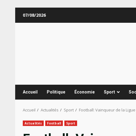
Aller
07/08/2026
au
contenu
Accueil
Politique
Économie
Sport
Soc
Accueil
Actualités
Sport
Football: Vainqueur de la Ligue
Actualités
Football
Sport