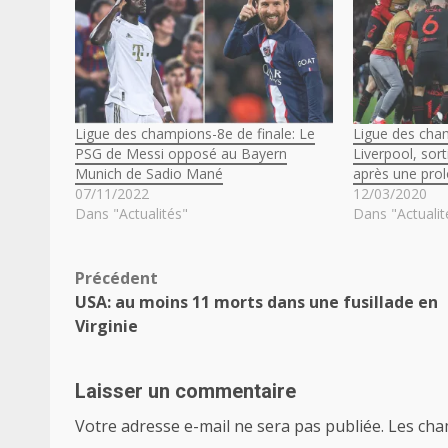
Ligue des champions-8e de finale: Le
Ligue des cha
PSG de Messi opposé au Bayern
Liverpool, sort
Munich de Sadio Mané
après une prol
07/11/2022
12/03/2020
Dans "Actualités"
Dans "Actualit
Navigation
Précédent
USA: au moins 11 morts dans une fusillade en
d’article
Virginie
Laisser un commentaire
Votre adresse e-mail ne sera pas publiée.
Les cha