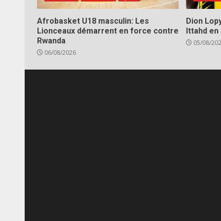
Afrobasket U18 masculin: Les
Dion Lopy
Lionceaux démarrent en force contre
Ittahd en
Rwanda
05/08/20
06/08/2026