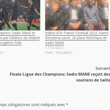
mpions: Sadio Mané et
Ballon d’Or France Football 2022: Karim
is par l’Atlético de Madrid
Benzema sacré, 2e place historique de
ongation folle
Sadio Mané
17/10/2022
és"
Dans "Actualités"
Suivan
Finale Ligue des Champions: Sadio MANE reçoit de
soutiens de taill
mps obligatoires sont indiqués avec
*