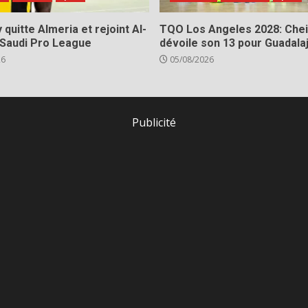
 quitte Almeria et rejoint Al-
TQO Los Angeles 2028: Chei
 Saudi Pro League
dévoile son 13 pour Guadala
26
05/08/2026
Publicité