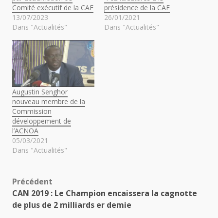
Comité exécutif de la CAF
présidence de la CAF
13/07/2023
26/01/2021
Dans "Actualités"
Dans "Actualités"
Augustin Senghor
nouveau membre de la
Commission
développement de
l’ACNOA
05/03/2021
Dans "Actualités"
Navigation
Précédent
CAN 2019 : Le Champion encaissera la cagnotte
d’article
de plus de 2 milliards er demie