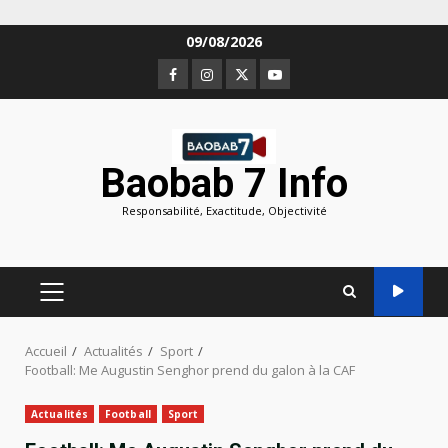
Aller
09/08/2026
au
Facebook
Instagram
Twitter
Youtube
contenu
Baobab 7 Info
Responsabilité, Exactitude, Objectivité
MENU
PRINCIPAL
Accueil
Actualités
Sport
Football: Me Augustin Senghor prend du galon à la CAF
Actualités
Football
Sport