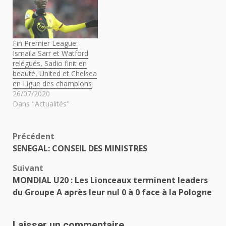
Fin Premier League:
Ismaila Sarr et Watford
relégués, Sadio finit en
beauté, United et Chelsea
en Ligue des champions
26/07/2020
Dans "Actualités"
Navigation
Précédent
SENEGAL: CONSEIL DES MINISTRES
d’article
Suivant
MONDIAL U20 : Les Lionceaux terminent leaders
du Groupe A après leur nul 0 à 0 face à la Pologne
Laisser un commentaire