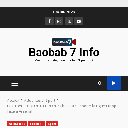
Aller
08/08/2026
au
Facebook
Instagram
Twitter
Youtube
contenu
Baobab 7 Info
Responsabilité, Exactitude, Objectivité
MENU
PRINCIPAL
Accueil
Actualités
Sport
FOOTBALL : COUPE D’EUROPE : Chelsea remporte la Ligue Europa
face à Arsenal
Actualités
Football
Sport