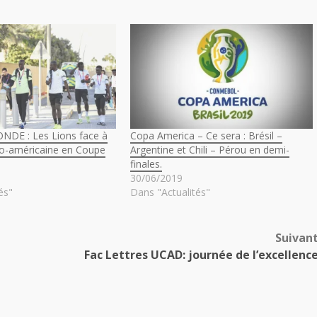
DE : Les Lions face à
Copa America – Ce sera : Brésil –
ino-américaine en Coupe
Argentine et Chili – Pérou en demi-
finales.
30/06/2019
és"
Dans "Actualités"
Suivan
Fac Lettres UCAD: journée de l’excellenc