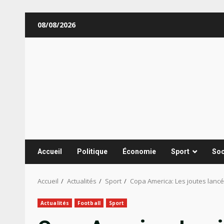
Aller
08/08/2026
au
contenu
Accueil
Politique
Économie
Sport
Soc
Accueil
Actualités
Sport
Copa America: Les joutes lanc
Actualités
Football
Sport