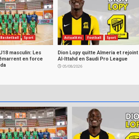
Basketball
Sport
Actualités
Football
Sport
U18 masculin: Les
Dion Lopy quitte Almeria et rejoint
émarrent en force
Al-Ittahd en Saudi Pro League
nda
05/08/2026