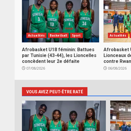
Actualités
Basketball
Sport
Actualités
Afrobasket U18 féminin: Battues
Afrobasket 
par Tunisie (43-44), les Lioncelles
Lionceaux d
concèdent leur 2e défaite
contre Rwa
07/08/2026
06/08/2026
VOUS AVEZ PEUT-ÊTRE RATÉ