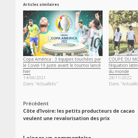
Articles similaires
Copa América : 3 équipes touchées par
COUPE DU MON
le Covid-19 juste avant le tournoi lancé
l’équation lat
hier
du monde
14/06/2021
28/11/2022
Dans "Actualités"
Dans "Actualit
Navigation
Précédent
Côte d’Ivoire: les petits producteurs de cacao
d’article
veulent une revalorisation des prix