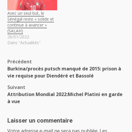
Avec un seul but, le
Sénégal reste « solide et
continue à avancer »
(SALAH)
26/01/2022
Dans "Actualités"
Navigation
Précédent
Burkina/procès putsch manqué de 2015: prison à
d’article
vie requise pour Diendéré et Bassolé
Suivant
Attribution Mondial 2022:Michel Platini en garde
à vue
Laisser un commentaire
Votre adresse e-mail ne sera pas publiée.
Les