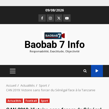
Aller
09/08/2026
au
Facebook
Instagram
Twitter
Youtube
contenu
Baobab 7 Info
Responsabilité, Exactitude, Objectivité
MENU
PRINCIPAL
Accueil
Actualités
Sport
CAN 2019: Victoire sans forcer du Sénégal face à la Tanzanie
Actualités
Football
Sport