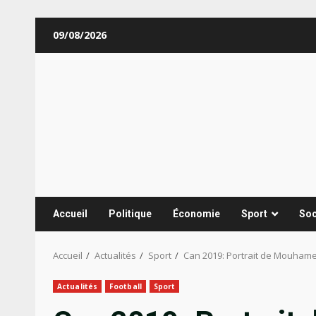
Aller
09/08/2026
au
contenu
Accueil
Politique
Économie
Sport
Soc
Accueil
Actualités
Sport
Can 2019: Portrait de Mouhamed
Actualités
Football
Sport