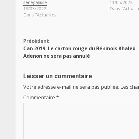
sénégalaise
11/05/2023
13/03/2022
Dans "Actualit
Dans "Actualités"
Navigation
Précédent
Can 2019: Le carton rouge du Béninois Khaled
d’article
Adenon ne sera pas annulé
Laisser un commentaire
Votre adresse e-mail ne sera pas publiée.
Les cha
Commentaire
*