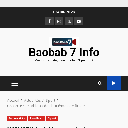
Aller
06/08/2026
au
Facebook
Instagram
Twitter
Youtube
contenu
Baobab 7 Info
Responsabilité, Exactitude, Objectivité
MENU
PRINCIPAL
Accueil
Actualités
Sport
CAN 2019: Le tableau des huitièmes de finale
Actualités
Football
Sport