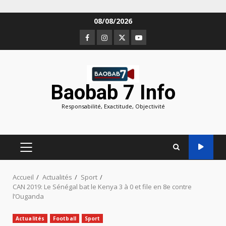
Aller
08/08/2026
au
Facebook
Instagram
Twitter
Youtube
contenu
Baobab 7 Info
Responsabilité, Exactitude, Objectivité
MENU
PRINCIPAL
Accueil
Actualités
Sport
CAN 2019: Le Sénégal bat le Kenya 3 à 0 et file en 8e contre
l’Ouganda
Actualités
Football
Sport