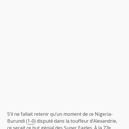
S’il ne fallait retenir qu’un moment de ce Nigeria-
Burundi (
1-0
) disputé dans la touffeur d’Alexandrie,
ce serait ce but génial des Super Eagles. À la 77e,