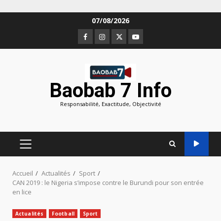
Aller
07/08/2026
au
Facebook
Instagram
Twitter
Youtube
contenu
Baobab 7 Info
Responsabilité, Exactitude, Objectivité
MENU
PRINCIPAL
Accueil
Actualités
Sport
CAN 2019 : le Nigeria s’impose contre le Burundi pour son entrée
en lice
Actualités
Football
Sport