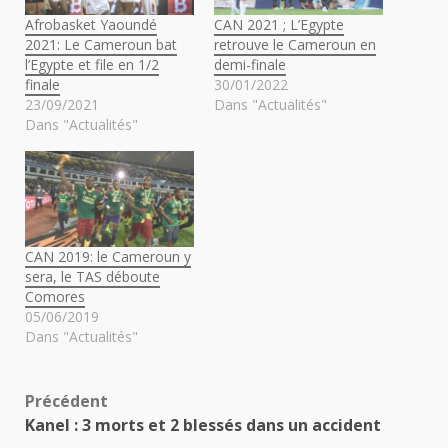
Afrobasket Yaoundé
CAN 2021 ; L’Egypte
2021: Le Cameroun bat
retrouve le Cameroun en
l’Egypte et file en 1/2
demi-finale
finale
30/01/2022
23/09/2021
Dans "Actualités"
Dans "Actualités"
CAN 2019: le Cameroun y
sera, le TAS déboute
Comores
05/06/2019
Dans "Actualités"
Navigation
Précédent
Kanel : 3 morts et 2 blessés dans un accident
d’article