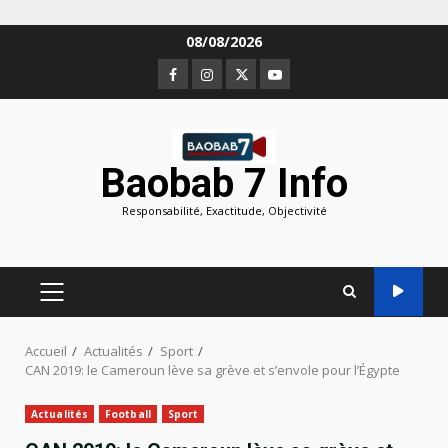
Aller
08/08/2026
au
Facebook
Instagram
Twitter
Youtube
contenu
Baobab 7 Info
Responsabilité, Exactitude, Objectivité
MENU
PRINCIPAL
Accueil
Actualités
Sport
CAN 2019: le Cameroun lève sa grève et s’envole pour l’Égypte
Actualités
Football
Sport