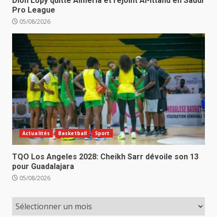
Dion Lopy quitte Almeria et rejoint Al-Ittahd en Saudi
Pro League
05/08/2026
Actualités
Basketball
Sport
TQO Los Angeles 2028: Cheikh Sarr dévoile son 13
pour Guadalajara
05/08/2026