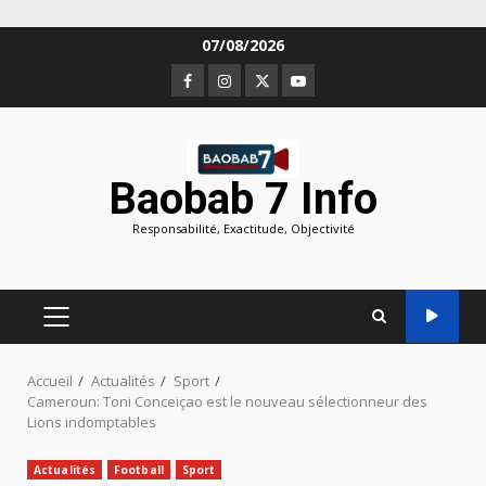
Aller
07/08/2026
au
Facebook
Instagram
Twitter
Youtube
contenu
Baobab 7 Info
Responsabilité, Exactitude, Objectivité
MENU
PRINCIPAL
Accueil
Actualités
Sport
Cameroun: Toni Conceiçao est le nouveau sélectionneur des
Lions indomptables
Actualités
Football
Sport