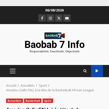
Aller
06/08/2026
au
Facebook
Instagram
Twitter
Youtube
contenu
Baobab 7 Info
Responsabilité, Exactitude, Objectivité
MENU
PRINCIPAL
Accueil
Actualités
Sport
Amadou Gallo FALL à la tête de la Basketball African League
Actualités
Basketball
Sport