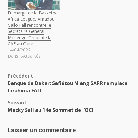
En marge de la Basketball
Africa League, Amadou
Gallo Fall rencontre le
Secrétaire Général
Mosengo-Omba de la
CAF au Caire
14/04/2022
Dans "Actualités"
Navigation
Précédent
Banque de Dakar: Safiétou Niang SARR remplace
d’article
Ibrahima FALL
Suivant
Macky Sall au 14e Sommet de l’OCI
Laisser un commentaire