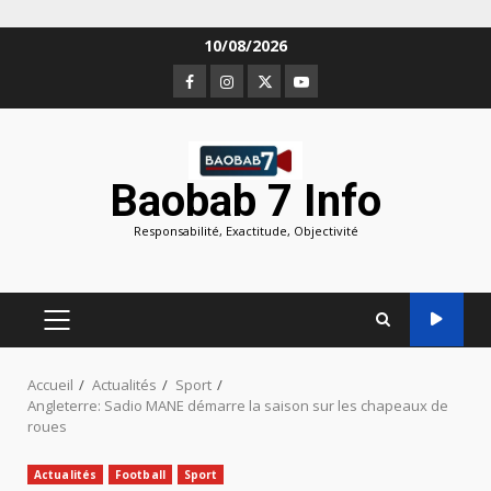
Aller
10/08/2026
au
Facebook
Instagram
Twitter
Youtube
contenu
Baobab 7 Info
Responsabilité, Exactitude, Objectivité
MENU
PRINCIPAL
Accueil
Actualités
Sport
Angleterre: Sadio MANE démarre la saison sur les chapeaux de
roues
Actualités
Football
Sport