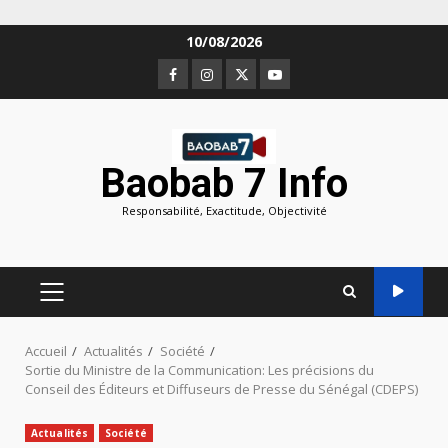
Aller
10/08/2026
au
Facebook
Instagram
Twitter
Youtube
contenu
Baobab 7 Info
Responsabilité, Exactitude, Objectivité
MENU
PRINCIPAL
Accueil
Actualités
Société
Sortie du Ministre de la Communication: Les précisions du
Conseil des Éditeurs et Diffuseurs de Presse du Sénégal (CDEPS)
Actualités
Société