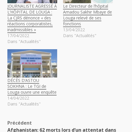
JOURNALISTE AGRESSÉ À
Le Directeur de l’hôpital
L’HÔPITAL DE LOUGA :
Amadou Sakhir Mbaye de
La CJRS dénonce « des
Louga relevé de ses
réactions corporatistes,
fonctions
inadmissibles »
13/04/2022
17/04/2022
Dans "Actualités"
Dans "Actualités"
DÉCÈS D’ASTOU
SOKHNA : Le TGI de
Louga ouvre une enquête
14/04/2022
Dans "Actualités"
Navigation
Précédent
Afghanistan: 62 morts lors d’un attentat dans