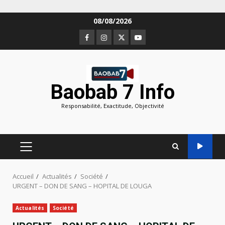
Aller
08/08/2026
au
Facebook
Instagram
Twitter
Youtube
contenu
Baobab 7 Info
Responsabilité, Exactitude, Objectivité
MENU
PRINCIPAL
Accueil
Actualités
Société
URGENT – DON DE SANG – HOPITAL DE LOUGA
Actualités
Société