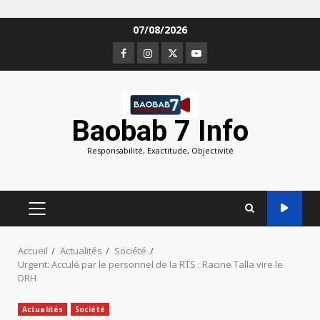
Aller
07/08/2026
au
Facebook
Instagram
Twitter
Youtube
contenu
Baobab 7 Info
Responsabilité, Exactitude, Objectivité
MENU
PRINCIPAL
Accueil
Actualités
Société
Urgent: Acculé par le personnel de la RTS : Racine Talla vire le
DRH
Actualités
Société