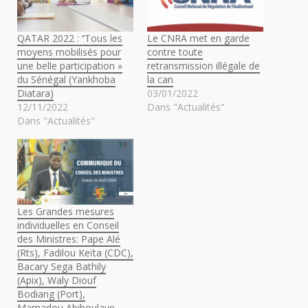
QATAR 2022 : ‘’Tous les
Le CNRA met en garde
moyens mobilisés pour
contre toute
une belle participation »
retransmission illégale de
du Sénégal (Yankhoba
la can
Diatara)
03/01/2022
12/11/2022
Dans "Actualités"
Dans "Actualités"
Les Grandes mesures
individuelles en Conseil
des Ministres: Pape Alé
(Rts), Fadilou Keïta (CDC),
Bacary Sega Bathily
(Apix), Waly Diouf
Bodiang (Port),
Mamadou Abiboulaye