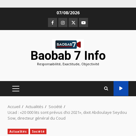
Aller
07/08/2026
au
Facebook
Instagram
Twitter
Youtube
contenu
Baobab 7 Info
Responsabilité, Exactitude, Objectivité
MENU
PRINCIPAL
Accueil
Actualités
Société
Ucad : «20 000 lits sont prévus d’ici 2021», dixit Abdoulaye Seydou
Sow, directeur général du Coud
Actualités
Société