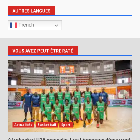
AUTRES LANGUES
French
VOUS AVEZ PEUT-ÊTRE RATÉ
Actualités
Basketball
Sport
Afrobasket U18 masculin: Les Lionceaux démarrent