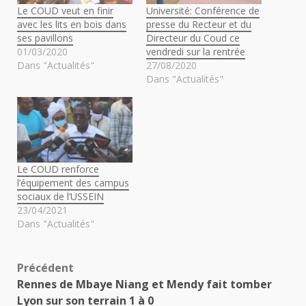
Le COUD veut en finir
Université: Conférence de
avec les lits en bois dans
presse du Recteur et du
ses pavillons
Directeur du Coud ce
01/03/2020
vendredi sur la rentrée
Dans "Actualités"
27/08/2020
Dans "Actualités"
Le COUD renforce
l’équipement des campus
sociaux de l’USSEIN
23/04/2021
Dans "Actualités"
Navigation
Précédent
Rennes de Mbaye Niang et Mendy fait tomber
d’article
Lyon sur son terrain 1 à 0