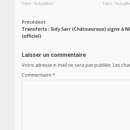
Dans "Actualités"
Dans "Actualit
Navigation
Précédent
Transferts : Sidy Sarr (Châteauroux) signe à 
d’article
(officiel)
Laisser un commentaire
Votre adresse e-mail ne sera pas publiée.
Les cha
Commentaire
*