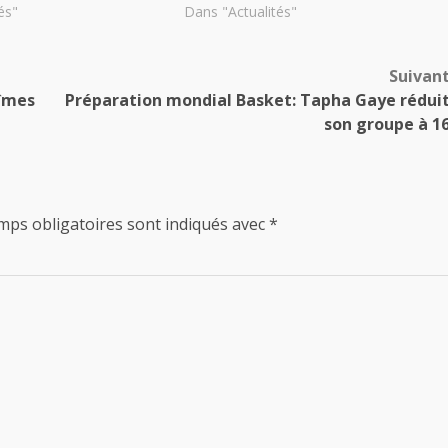
és"
Dans "Actualités"
Suivan
Nîmes
Préparation mondial Basket: Tapha Gaye rédui
son groupe à 1
mps obligatoires sont indiqués avec
*