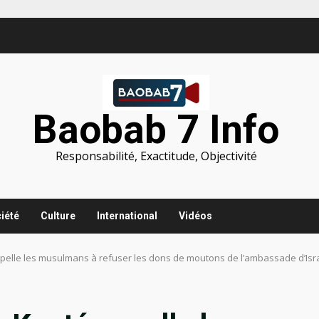
Baobab 7 Info
Responsabilité, Exactitude, Objectivité
iété
Culture
International
Vidéos
pelle les musulmans à refuser les dons de moutons de l’ambassade d’Isr