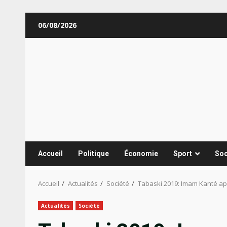
Aller
06/08/2026
au
contenu
Accueil
Politique
Économie
Sport
Soc
Accueil
Actualités
Société
Tabaski 2019: Imam Kanté ap
Actualités
Société