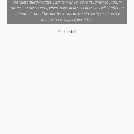
The latest murder dates back to May 19, 2019 in Tambacounda, in
the east of the country, where a girl in her twenties was killed after an
attempted rape. The murderer was arrested causing a stir in the
country. (Photo by Seyllou / AFP)
Publicité