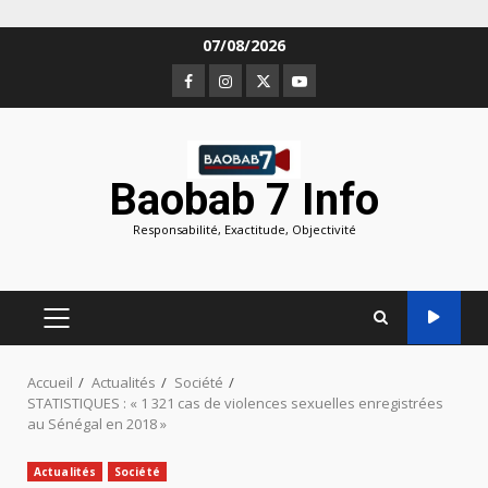
Aller
07/08/2026
au
Facebook
Instagram
Twitter
Youtube
contenu
Baobab 7 Info
Responsabilité, Exactitude, Objectivité
MENU
PRINCIPAL
Accueil
Actualités
Société
STATISTIQUES : « 1 321 cas de violences sexuelles enregistrées
au Sénégal en 2018 »
Actualités
Société