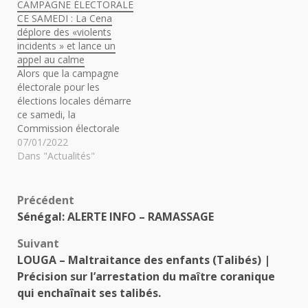
CAMPAGNE ÉLECTORALE
CE SAMEDI : La Cena
déplore des «violents
incidents » et lance un
appel au calme
Alors que la campagne
électorale pour les
élections locales démarre
ce samedi, la
Commission électorale
nationale électorale
07/01/2022
autonome (Cena) a lancé
Dans "Actualités"
un appel au calme. «La
Constitution de la
République proclame,
Navigation
Précédent
entre autres, « la volonté
Sénégal: ALERTE INFO – RAMASSAGE
du Sénégal d’être un État
d’article
moderne qui fonctionne
Suivant
selon le jeu loyal et
LOUGA – Maltraitance des enfants (Talibés) |
équitable…
Précision sur l’arrestation du maître coranique
qui enchaînait ses talibés.