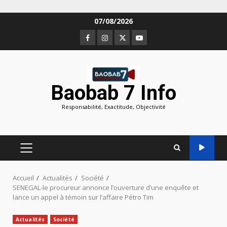
Aller
07/08/2026
au
Facebook
Instagram
Twitter
Youtube
contenu
Baobab 7 Info
Responsabilité, Exactitude, Objectivité
MENU
PRINCIPAL
Accueil
Actualités
Société
SENEGAL-le procureur annonce l’ouverture d’une enquête et
lance un appel à témoin sur l’affaire Pétro Tim
Actualités
Société