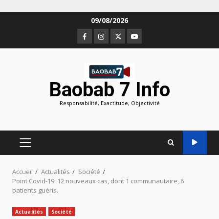
Aller
09/08/2026
au
Facebook
Instagram
Twitter
Youtube
contenu
Baobab 7 Info
Responsabilité, Exactitude, Objectivité
MENU
PRINCIPAL
Accueil
Actualités
Société
Point Covid-19: 12 nouveaux cas, dont 1 communautaire, 6
patients guéris.
Actualités
Société