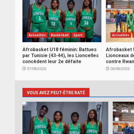
Actualités
Basketball
Sport
Actualités
Afrobasket U18 féminin: Battues
Afrobasket 
par Tunisie (43-44), les Lioncelles
Lionceaux d
concèdent leur 2e défaite
contre Rwa
07/08/2026
06/08/2026
VOUS AVEZ PEUT-ÊTRE RATÉ