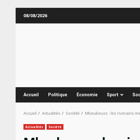
Aller
08/08/2026
au
contenu
Accueil
Politique
Économie
Sport
Soc
Accueil
Actualités
Société
Mbeubeuss : les riverains m
Actualités
Société