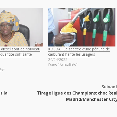
e diesel sont de nouveau
KOLDA : Le spectre d’une pénurie de
 quantité suffisante
carburant hante les usagers
24/04/2022
Dans "Actualités"
és"
Suivan
t la
Tirage ligue des Champions: choc Rea
Madrid/Manchester Cit