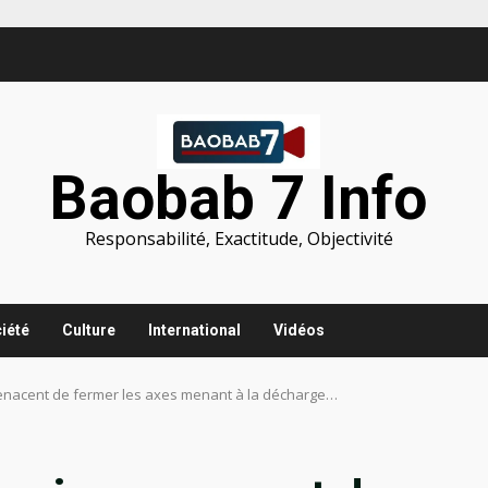
Baobab 7 Info
Responsabilité, Exactitude, Objectivité
iété
Culture
International
Vidéos
enacent de fermer les axes menant à la décharge…