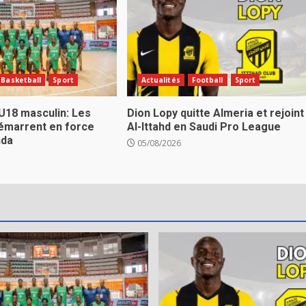
Basketball
Sport
Actualités
Football
Sport
U18 masculin: Les
Dion Lopy quitte Almeria et rejoint
émarrent en force
Al-Ittahd en Saudi Pro League
nda
05/08/2026