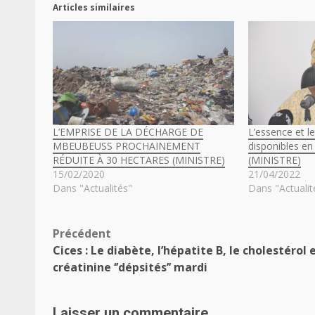
Articles similaires
L’EMPRISE DE LA DÉCHARGE DE
L’essence et l
MBEUBEUSS PROCHAINEMENT
disponibles en
RÉDUITE À 30 HECTARES (MINISTRE)
(MINISTRE)
15/02/2020
21/04/2022
Dans "Actualités"
Dans "Actualit
Navigation
Précédent
Cices : Le diabète, l’hépatite B, le cholestérol e
d’article
créatinine ‘’dépsités’’ mardi
Laisser un commentaire