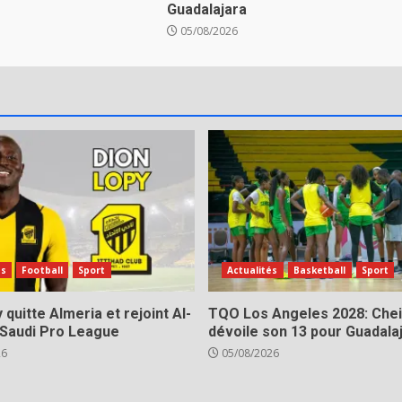
Guadalajara
05/08/2026
és
Football
Sport
Actualités
Basketball
Sport
 quitte Almeria et rejoint Al-
TQO Los Angeles 2028: Chei
 Saudi Pro League
dévoile son 13 pour Guadala
26
05/08/2026