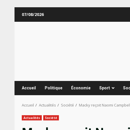
Aller
07/08/2026
au
contenu
Accueil
Politique
Économie
Sport
Soc
Accueil
Actualités
Société
Macky reçoit Naomi Campbel
Actualités
Société