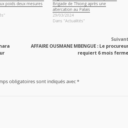
eux poids deux mesures
Brigade de Thiong après une
altercation au Palais
és"
29/03/2024
Dans "Actualités"
Suivan
mara
AFFAIRE OUSMANE MBENGUE : Le procureu
cur
requiert 6 mois ferm
mps obligatoires sont indiqués avec
*