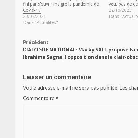
fini par s’ouvrir malgré la pandémie de
veut pas de d
Covid-19
22/10/2023
23/07/2021
Dans "Actualit
Dans "Actualités"
Navigation
Précédent
DIALOGUE NATIONAL: Macky SALL propose Fa
d’article
Ibrahima Sagna, l’opposition dans le clair-obs
Laisser un commentaire
Votre adresse e-mail ne sera pas publiée.
Les cha
Commentaire
*