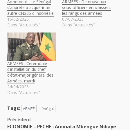
Armement : Le Sénégal
ARMEES : De nouveaux
s'apprête à acquérir un
sous-officiers enrichissent
autre CN235 d'Indonésie
les rangs des armées
16/02/2020
07/07/2023
Dans "Actualités"
Dans "Actualités"
ARMEES : Cérémonie
d’installation du chef
d’état-major général des
Armées, mardi
24/04/2023
Dans "Actualités"
Tags:
ARMÉE
sénégal
Navigation
Précédent
ECONOMIE – PECHE : Aminata Mbengue Ndiaye