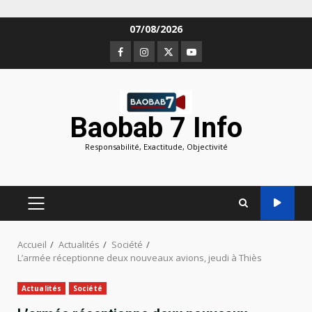
Aller
07/08/2026
au
Facebook
Instagram
Twitter
Youtube
contenu
Baobab 7 Info
Responsabilité, Exactitude, Objectivité
MENU
PRINCIPAL
Accueil
Actualités
Société
L’armée réceptionne deux nouveaux avions, jeudi à Thiès
Actualités
Société