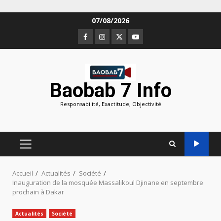
Aller
07/08/2026
au
Facebook
Instagram
Twitter
Youtube
contenu
Baobab 7 Info
Responsabilité, Exactitude, Objectivité
MENU
PRINCIPAL
Accueil
Actualités
Société
Inauguration de la mosquée Massalikoul Djinane en septembre
prochain à Dakar
Actualités
Société