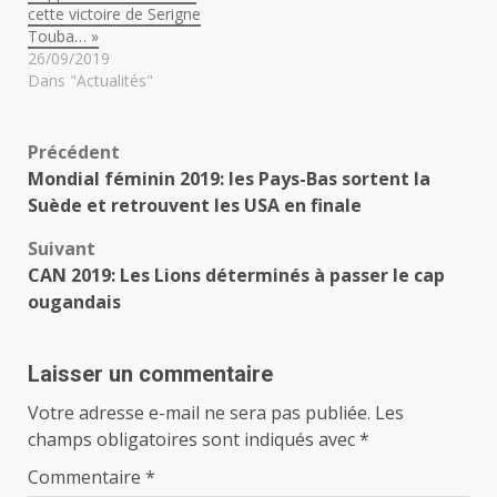
cette victoire de Serigne
Touba… »
26/09/2019
Dans "Actualités"
Navigation
Précédent
Mondial féminin 2019: les Pays-Bas sortent la
d’article
Suède et retrouvent les USA en finale
Suivant
CAN 2019: Les Lions déterminés à passer le cap
ougandais
Laisser un commentaire
Votre adresse e-mail ne sera pas publiée.
Les
champs obligatoires sont indiqués avec
*
Commentaire
*