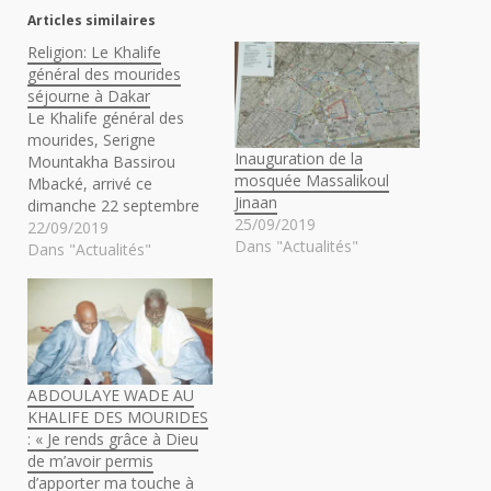
Articles similaires
Religion: Le Khalife
général des mourides
séjourne à Dakar
Le Khalife général des
mourides, Serigne
Inauguration de la
Mountakha Bassirou
mosquée Massalikoul
Mbacké, arrivé ce
Jinaan
dimanche 22 septembre
25/09/2019
dans la capitale
22/09/2019
Dans "Actualités"
sénégalaise, en
Dans "Actualités"
provenance de Touba,
s’est rendu dans l'après-
midi, à la grande
mosquée Massalikoul
Djinane où il a été
accueilli par un nombre
ABDOULAYE WADE AU
impressionnant de
KHALIFE DES MOURIDES
fidèles, qui avaient pris
: « Je rends grâce à Dieu
d’assaut tôt dans la…
de m’avoir permis
d’apporter ma touche à