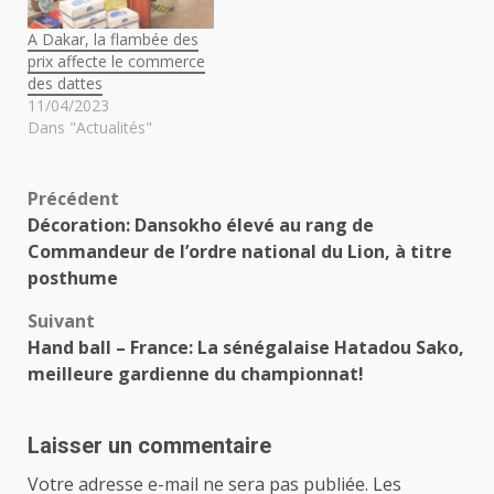
A Dakar, la flambée des
prix affecte le commerce
des dattes
11/04/2023
Dans "Actualités"
Navigation
Précédent
Décoration: Dansokho élevé au rang de
d’article
Commandeur de l’ordre national du Lion, à titre
posthume
Suivant
Hand ball – France: La sénégalaise Hatadou Sako,
meilleure gardienne du championnat!
Laisser un commentaire
Votre adresse e-mail ne sera pas publiée.
Les