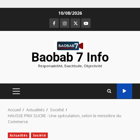
Aller
10/08/2026
au
Facebook
Instagram
Twitter
Youtube
contenu
Baobab 7 Info
Responsabilité, Exactitude, Objectivité
MENU
PRINCIPAL
Accueil
Actualités
Société
HAUSSE PRIX SUCRE : Une spéculation, selon le ministère du
Commerce
Actualités
Société