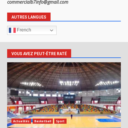
commercialb7info@gmail.com
AUTRES LANGUES
French
VOUS AVEZ PEUT-ÊTRE RATÉ
Actualités
Basketball
Sport