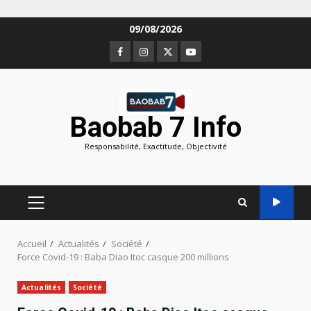
Aller
09/08/2026
au
Facebook
Instagram
Twitter
Youtube
contenu
Baobab 7 Info
Responsabilité, Exactitude, Objectivité
MENU
PRINCIPAL
Accueil
Actualités
Société
Force Covid-19 : Baba Diao Itoc casque 200 millions
Actualités
Société