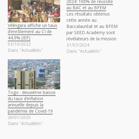
2024: 100% de réussite
au BAC et au BFEM
Les résultats obtenus
cette année au
Vélingara affiche un taux
Baccalauréat et au BFEM
d’enrôlement au CI de
par SEED Academy sont
44,9% (IEF)
révélateurs de la mission
03/10/2022
de la structure qui est de
31/07/2024
Dans "Actualités"
permettre aux jeunes
Dans "Actualités"
filles et garçons d'allier le
sport et les études. En
effet SEED Academy a vu
tous ses candidats réussir
au BAC et au…
Togo : deuxième baisse
du taux d’inflation
annuelle depuis la
pandémie de Covid-19
26/01/2025
Dans "Actualités"