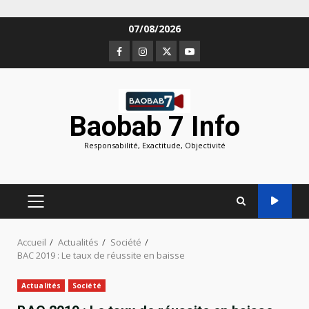
Aller
07/08/2026
au
Facebook
Instagram
Twitter
Youtube
contenu
Baobab 7 Info
Responsabilité, Exactitude, Objectivité
MENU
PRINCIPAL
Accueil
Actualités
Société
BAC 2019 : Le taux de réussite en baisse
Actualités
Société