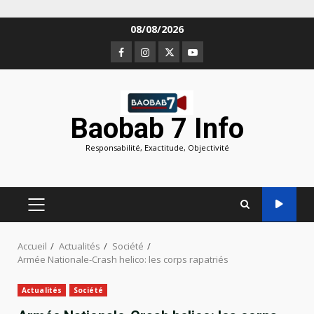
Aller
08/08/2026
au
Facebook
Instagram
Twitter
Youtube
contenu
Baobab 7 Info
Responsabilité, Exactitude, Objectivité
MENU
PRINCIPAL
Accueil
Actualités
Société
Armée Nationale-Crash helico: les corps rapatriés
Actualités
Société