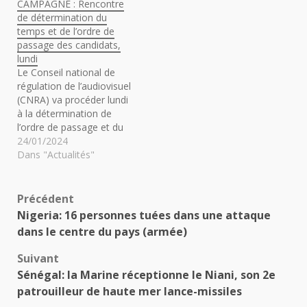
CAMPAGNE : Rencontre
de détermination du
temps et de l’ordre de
passage des candidats,
lundi
Le Conseil national de
régulation de l’audiovisuel
(CNRA) va procéder lundi
à la détermination de
l’ordre de passage et du
temps quotidien à
24/01/2024
réserver à chacun des
Dans "Actualités"
candidats à l’élection
présidentielle du 25
février, a-t-on appris de
Navigation
Précédent
l’instance de régulation
Nigeria: 16 personnes tuées dans une attaque
des médias au Sénégal. Il
d’article
dans le centre du pays (armée)
s’agit pour le CNRA, à…
Suivant
Sénégal: la Marine réceptionne le Niani, son 2e
patrouilleur de haute mer lance-missiles