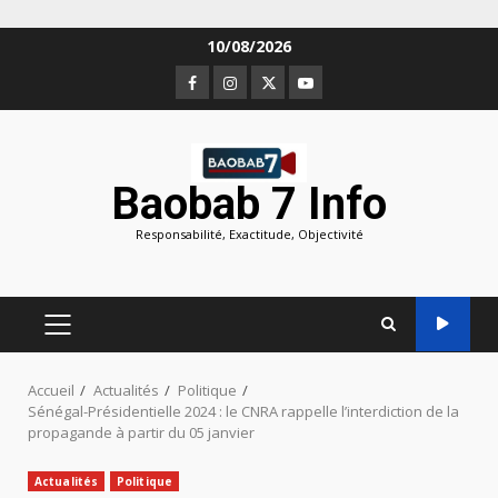
Aller
10/08/2026
au
Facebook
Instagram
Twitter
Youtube
contenu
Baobab 7 Info
Responsabilité, Exactitude, Objectivité
MENU
PRINCIPAL
Accueil
Actualités
Politique
Sénégal-Présidentielle 2024 : le CNRA rappelle l’interdiction de la
propagande à partir du 05 janvier
Actualités
Politique