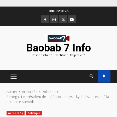
Aller
08/08/2026
au
Facebook
Instagram
Twitter
Youtube
contenu
Baobab 7 Info
Responsabilité, Exactitude, Objectivité
MENU
PRINCIPAL
Accueil
Actualités
Politique
Sénégal: Le président de la République Macky Sall s’adresse à la
nation ce samedi
Actualités
Politique