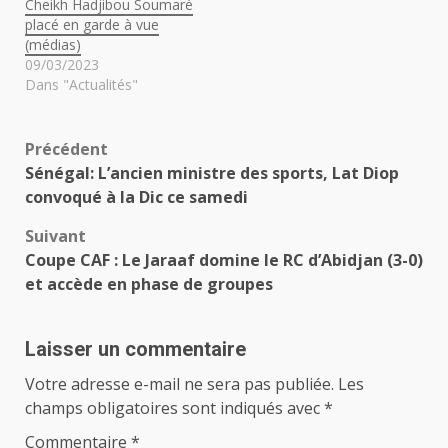
Cheikh Hadjibou Soumaré
placé en garde à vue
(médias)
09/03/2023
Dans "Actualités"
Navigation
Précédent
Sénégal: L’ancien ministre des sports, Lat Diop
d’article
convoqué à la Dic ce samedi
Suivant
Coupe CAF : Le Jaraaf domine le RC d’Abidjan (3-0)
et accède en phase de groupes
Laisser un commentaire
Votre adresse e-mail ne sera pas publiée.
Les
champs obligatoires sont indiqués avec
*
Commentaire
*