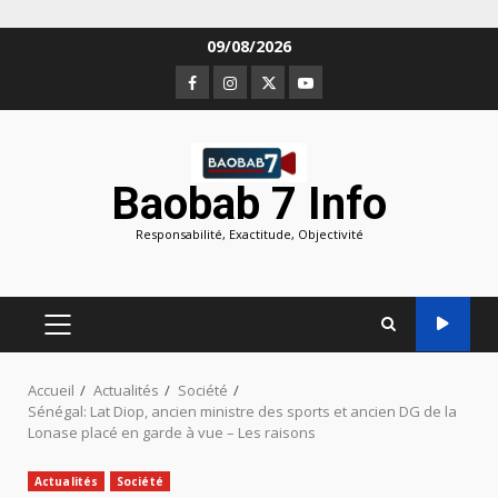
Aller
09/08/2026
au
Facebook
Instagram
Twitter
Youtube
contenu
Baobab 7 Info
Responsabilité, Exactitude, Objectivité
MENU
PRINCIPAL
Accueil
Actualités
Société
Sénégal: Lat Diop, ancien ministre des sports et ancien DG de la
Lonase placé en garde à vue – Les raisons
Actualités
Société