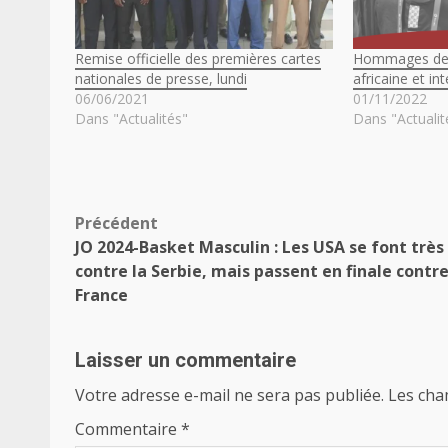
Remise officielle des premières cartes
Hommages de l
nationales de presse, lundi
africaine et in
06/06/2021
01/11/2022
Dans "Actualités"
Dans "Actualit
Navigation
Précédent
JO 2024-Basket Masculin : Les USA se font très
d’article
contre la Serbie, mais passent en finale contre
France
Laisser un commentaire
Votre adresse e-mail ne sera pas publiée.
Les cha
Commentaire
*