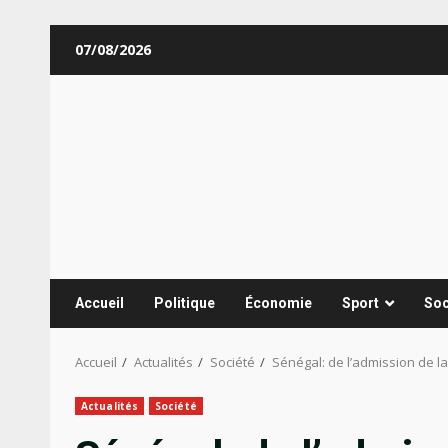
Aller
07/08/2026
au
contenu
Accueil
Politique
Économie
Sport
Soc
Accueil
Actualités
Société
Sénégal: de l’admission de
Actualités
Société