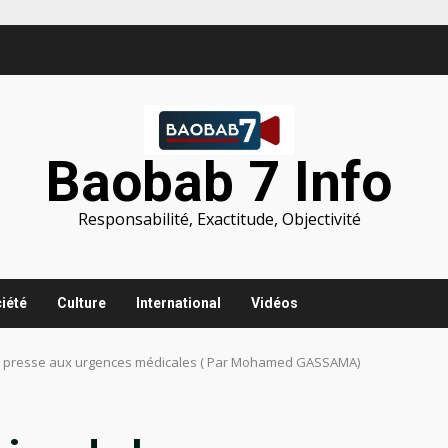
Baobab 7 Info
Responsabilité, Exactitude, Objectivité
iété
Culture
International
Vidéos
 la presse aux urgences médicales ( Par Mohamed GASSAMA)