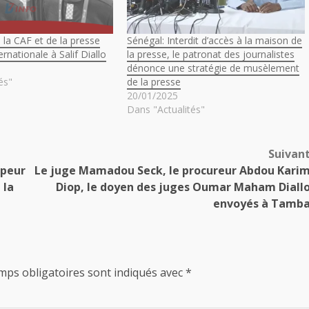
a CAF et de la presse
Sénégal: Interdit d’accès à la maison de
ternationale à Salif Diallo
la presse, le patronat des journalistes
dénonce une stratégie de musèlement
és"
de la presse
20/01/2025
Dans "Actualités"
Suivan
 peur
Le juge Mamadou Seck, le procureur Abdou Kari
 la
Diop, le doyen des juges Oumar Maham Diall
envoyés à Tamb
mps obligatoires sont indiqués avec
*