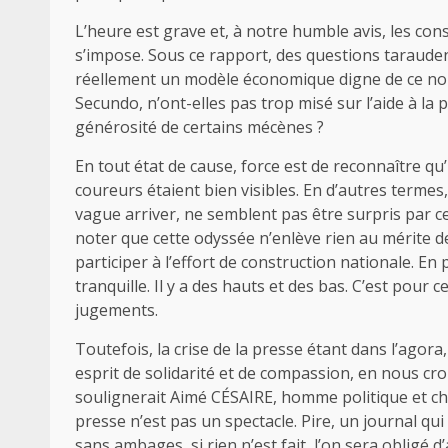
L’heure est grave et, à notre humble avis, les co
s’impose. Sous ce rapport, des questions taraudent
réellement un modèle économique digne de ce no
Secundo, n’ont-elles pas trop misé sur l’aide à la 
générosité de certains mécènes ?
En tout état de cause, force est de reconnaître qu’i
coureurs étaient bien visibles. En d’autres terme
vague arriver, ne semblent pas être surpris par cette
noter que cette odyssée n’enlève rien au mérite de
participer à l’effort de construction nationale. En 
tranquille. Il y a des hauts et des bas. C’est pour 
jugements.
Toutefois, la crise de la presse étant dans l’agor
esprit de solidarité et de compassion, en nous croi
soulignerait Aimé CÉSAIRE, homme politique et cha
presse n’est pas un spectacle. Pire, un journal qui
sans ambages, si rien n’est fait, l’on sera obligé