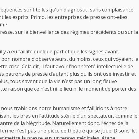
nséquences sont telles qu’un diagnostic, sans complaisance,
 les esprits. Primo, les entreprises de presse ont-elles
m ?
presse, sur la bienveillance des régimes précédents ou sur la
l y a eu faillite quelque part et que les signes avant-
s, bon nombre d’observateurs, du moins, ceux qui voyaient la
 crise. Cela dit, il faut avoir l’honnêteté intellectuelle de
s patrons de presse d’autant plus qu’ils ont osé investir et
plus, tous savent que la vie n’est pas un long fleuve
cette raison que ce n’est ni le lieu ni le moment de porter des
a, nous trahirions notre humanisme et faillirions à notre
sant les bras en l’attitude stérile d’un spectateur, comme le
ntre de la Négritude. Naturellement donc, l’échec de la
 ferme n’est pas une pièce de théâtre qui se joue. Disons-le,
 d’admettre la presse aux urgences médicales, étape