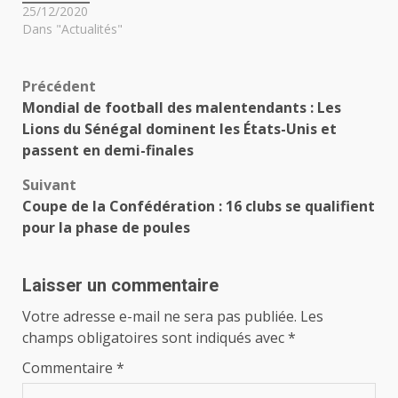
25/12/2020
Dans "Actualités"
Navigation
Précédent
Mondial de football des malentendants : Les
d’article
Lions du Sénégal dominent les États-Unis et
passent en demi-finales
Suivant
Coupe de la Confédération : 16 clubs se qualifient
pour la phase de poules
Laisser un commentaire
Votre adresse e-mail ne sera pas publiée.
Les
champs obligatoires sont indiqués avec
*
Commentaire
*