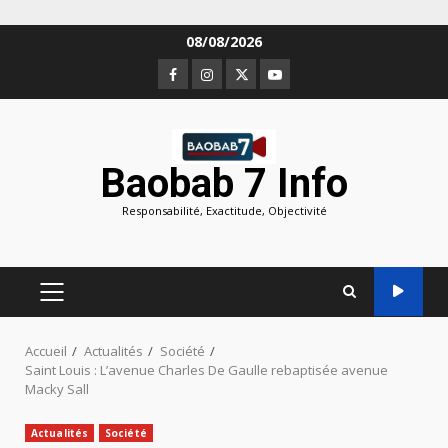
Aller
08/08/2026
au
Facebook
Instagram
Twitter
Youtube
contenu
Baobab 7 Info
Responsabilité, Exactitude, Objectivité
MENU
PRINCIPAL
Accueil
Actualités
Société
Saint Louis : L’avenue Charles De Gaulle rebaptisée avenue
Macky Sall
Actualités
Société