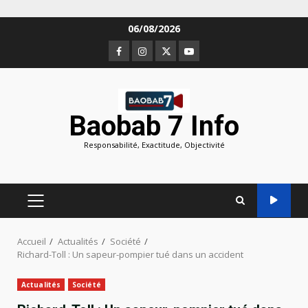
Aller
06/08/2026
au
Facebook
Instagram
Twitter
Youtube
contenu
Baobab 7 Info
Responsabilité, Exactitude, Objectivité
MENU
PRINCIPAL
Accueil
Actualités
Société
Richard-Toll : Un sapeur-pompier tué dans un accident
Actualités
Société