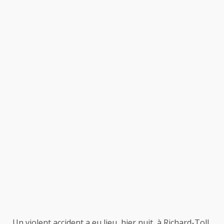
Un violent accident a eu lieu, hier nuit, à Richard-Toll.