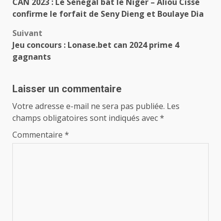
CAN 2023 : Le Sénégal bat le Niger – Aliou Cissé
d’article
confirme le forfait de Seny Dieng et Boulaye Dia
Suivant
Jeu concours : Lonase.bet can 2024 prime 4
gagnants
Laisser un commentaire
Votre adresse e-mail ne sera pas publiée.
Les
champs obligatoires sont indiqués avec
*
Commentaire
*