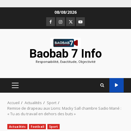
Aller
08/08/2026
au
Facebook
Instagram
Twitter
Youtube
contenu
Baobab 7 Info
Responsabilité, Exactitude, Objectivité
MENU
PRINCIPAL
Accueil
Actualités
Sport
Remise de drapeau aux Lions: Macky Sall chambre Sadio Mané :
« Tu as du travail en dehors des buts »
Actualités
Football
Sport