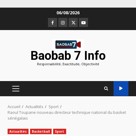
Aller
06/08/2026
au
Facebook
Instagram
Twitter
Youtube
contenu
Baobab 7 Info
Responsabilité, Exactitude, Objectivité
MENU
PRINCIPAL
Accueil
Actualités
Sport
Raoul Toupane nouveau directeur technique national du basket
sénégalais
Actualités
Basketball
Sport