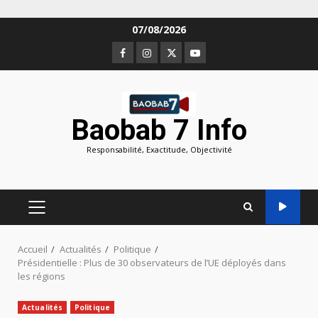
Aller
07/08/2026
au
Facebook
Instagram
Twitter
Youtube
contenu
Baobab 7 Info
Responsabilité, Exactitude, Objectivité
MENU
PRINCIPAL
Accueil
Actualités
Politique
Présidentielle : Plus de 30 observateurs de l’UE déployés dans
les régions
Actualités
Politique