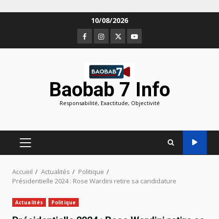
Aller
10/08/2026
au
Facebook
Instagram
Twitter
Youtube
contenu
Baobab 7 Info
Responsabilité, Exactitude, Objectivité
MENU
PRINCIPAL
Accueil
Actualités
Politique
Présidentielle 2024 : Rose Wardini retire sa candidature
Actualités
Politique