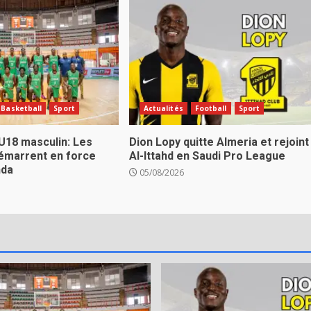
Basketball
Sport
Actualités
Football
Sport
U18 masculin: Les
Dion Lopy quitte Almeria et rejoint
émarrent en force
Al-Ittahd en Saudi Pro League
nda
05/08/2026