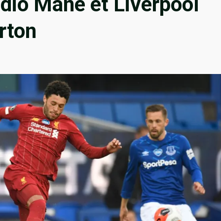
dio Mané et Liverpool
rton