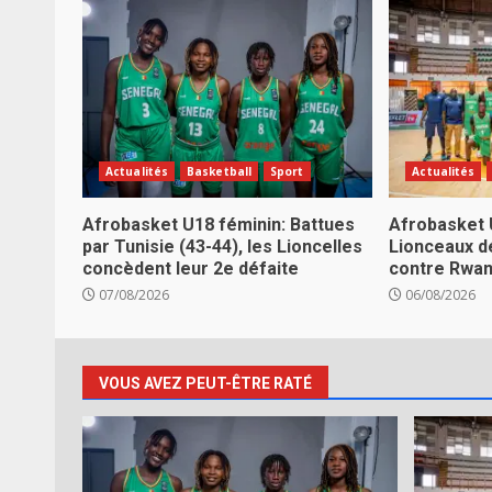
Actualités
Basketball
Sport
Actualités
Afrobasket U18 féminin: Battues
Afrobasket 
par Tunisie (43-44), les Lioncelles
Lionceaux d
concèdent leur 2e défaite
contre Rwa
07/08/2026
06/08/2026
VOUS AVEZ PEUT-ÊTRE RATÉ