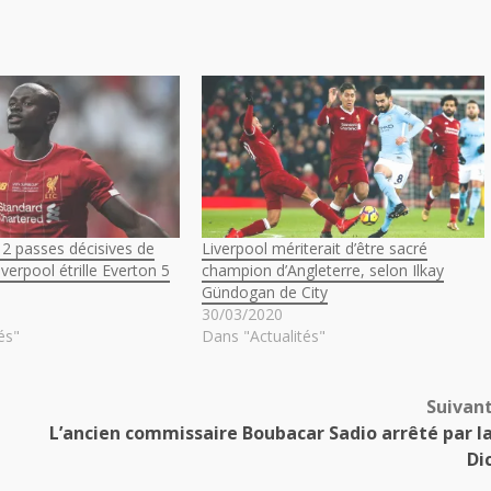
 2 passes décisives de
Liverpool mériterait d’être sacré
verpool étrille Everton 5
champion d’Angleterre, selon Ilkay
Gündogan de City
30/03/2020
és"
Dans "Actualités"
Suivan
L’ancien commissaire Boubacar Sadio arrêté par l
Di