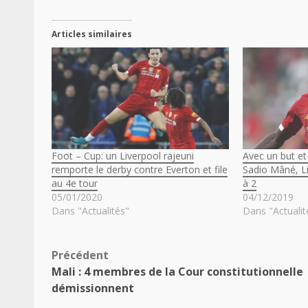
Articles similaires
Foot – Cup: un Liverpool rajeuni
Avec un but et
remporte le derby contre Everton et file
Sadio Mâné, Li
au 4e tour
à 2
05/01/2020
04/12/2019
Dans "Actualités"
Dans "Actualit
Navigation
Précédent
Mali : 4 membres de la Cour constitutionnelle
d’article
démissionnent