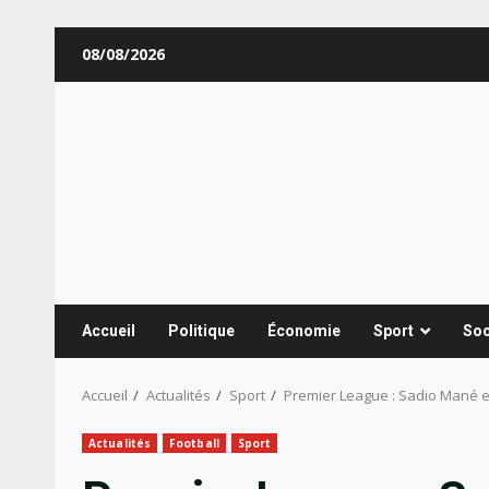
Aller
08/08/2026
au
contenu
Accueil
Politique
Économie
Sport
Soc
Accueil
Actualités
Sport
Premier League : Sadio Mané et
Actualités
Football
Sport