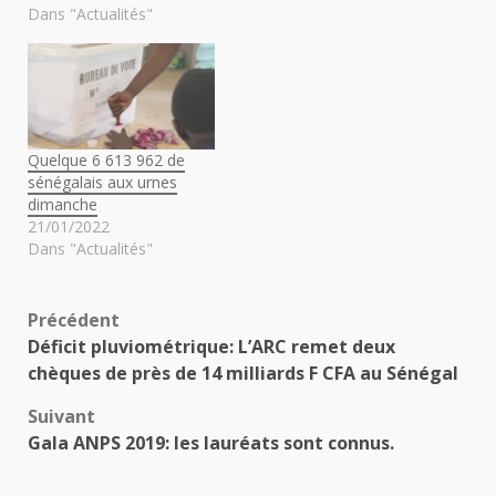
Dans "Actualités"
Quelque 6 613 962 de
sénégalais aux urnes
dimanche
21/01/2022
Dans "Actualités"
Navigation
Précédent
Déficit pluviométrique: L’ARC remet deux
d’article
chèques de près de 14 milliards F CFA au Sénégal
Suivant
Gala ANPS 2019: les lauréats sont connus.