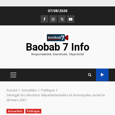
Aller
07/08/2026
au
Facebook
Instagram
Twitter
Youtube
contenu
Baobab 7 Info
Responsabilité, Exactitude, Objectivité
MENU
PRINCIPAL
Accueil
Actualités
Politique
Sénégal: les élections départementales et municipales avant le
28 mars 2021
Actualités
Politique