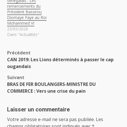
sénégalais : Les
remerciements du
Président Bassirou
Diomaye Faye au Roi
Mohammed VI
23/05/2026
Dans "Actualités"
Navigation
Précédent
CAN 2019: Les Lions déterminés à passer le cap
d’article
ougandais
Suivant
BRAS DE FER BOULANGERS-MINISTRE DU
COMMERCE : Vers une crise du pain
Laisser un commentaire
Votre adresse e-mail ne sera pas publiée.
Les
champs obligatoires sont indiqués avec
*