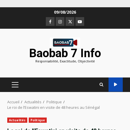
Aller
09/08/2026
au
Facebook
Instagram
Twitter
Youtube
contenu
Baobab 7 Info
Responsabilité, Exactitude, Objectivité
MENU
PRINCIPAL
Accueil
Actualités
Politique
Le roi de l’Eswatini en visite de 48 heures au Sénégal
Actualités
Politique